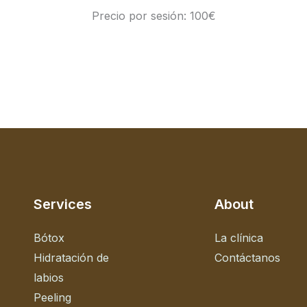
Precio por sesión: 100€
Services
About
Bótox
La clínica
Hidratación de
Contáctanos
labios
Peeling