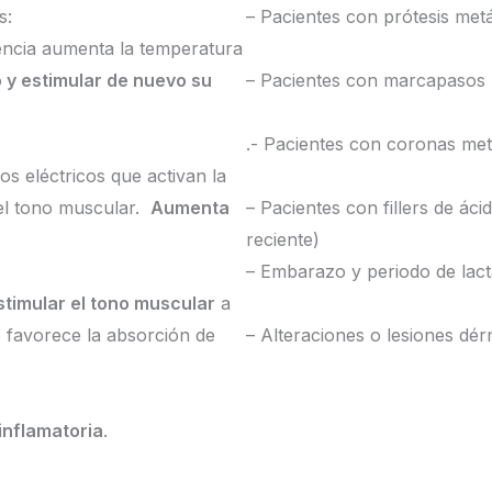
s:
– Pacientes con prótesis metá
uencia aumenta la temperatura
 y estimular de nuevo su
– Pacientes con marcapasos
.- Pacientes con coronas met
s eléctricos que activan la
 el tono muscular.
Aumenta
– Pacientes con fillers de áci
reciente)
– Embarazo y periodo de lact
stimular el tono muscular
a
o favorece la absorción de
– Alteraciones o lesiones dér
inflamatoria
.